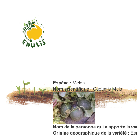
Qu'est ce qu'Edulis?
Les participants
Espèce :
Melon
Nom scientifique :
Cucumis Melo
Les variétés conservées
Nom de la personne qui a apporté la var
Base de donnée
Origine géographique de la variété :
Es