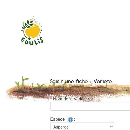
Qu'est ce qu'Edulis?
Les participants
Saisir une fiche : Variete
Les variétés conservées
*
Nom de la Variété :
Espèce
:
Base de donnée